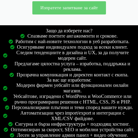
Изпратете запитване за сайт
Защо да изберете нас?
Спазваме поетите ангажименти и срокове.
Работим с най-новите технологии в уеб разработката.
Осигуряваме индивидуален подход за всеки клиент.
Следим тенденциите в дизайна и UX, за да получите
модерен сайт.
Предлагаме цялостна услуга – изработка, поддръжка и
реклама.
Прозрачна комуникация и директен контакт с екипа.
За вас ще изработим:
Модерен фирмен уебсайт или функционален онлайн
магазин.
Уебсайтове, изградени с WordPress и WooCommerce или
ръчно програмирани решения с HTML, CSS, JS и PHP.
Персонализирани плъгини и теми според вашите нужди.
Автоматизации чрез import/export и интеграции с
XML/CSV фийдове.
Сигурна и бърза инфраструктура + подходящ хостинг.
Оптимизиран за скорост, SEO и мобилни устройства сайт.
Лесен за управление админ панел + видео обучение.