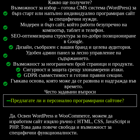
Какво ще получите?
Възможност за избор – готова CMS система (WordPress) за
бърз старт или напълно индивидуално програмиран сайт
за специфични нужди.
Модерен и бърз сайт, който работи безупречно на
компютър, таблет и телефон.
SEO-оптимизирана структура за по-добро позициониране
в Google.
Дизайн, съобразен с вашия бранд и целева аудитория.
Удобен админ панел за лесно управление на
съдържанието.
Възможност за неограничен брой страници и продукти.
Сигурност и защита срещу злонамерени атаки.
GDPR съвместимост и готови правни секции.
Гъвкава основа, която може да се развива и надгражда във
времето.
Често задавани въпроси
Предлагате ли и персонално програмирани сайтове?
Да. Освен WordPress и WooCommerce, можем да
изработим сайт изцяло ръчно с HTML, CSS, JavaScript и
PHP. Това дава повече свобода и възможност за
специфични функционалности.